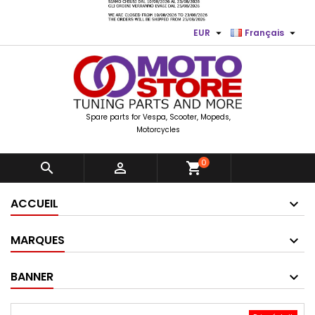


EUR
Français
Spare parts for Vespa, Scooter, Mopeds,
Motorcycles
0


shopping_cart
ACCUEIL
MARQUES
BANNER