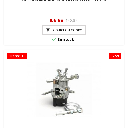
Prix
Prix
106,98
142,64
de
Ajouter au panier

base

En stock
Prix réduit
-25%