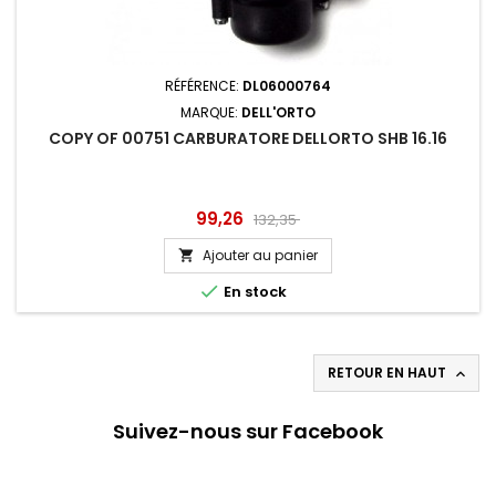
RÉFÉRENCE:
DL06000764
MARQUE:
DELL'ORTO
COPY OF 00751 CARBURATORE DELLORTO SHB 16.16
Prix
Prix
99,26
132,35
de
Ajouter au panier

base

En stock
RETOUR EN HAUT

Suivez-nous sur Facebook