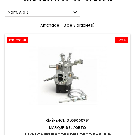

Nom, A à Z
Affichage 1-3 de 3 article(s)
Prix réduit
-25%
RÉFÉRENCE:
DL06000751
MARQUE:
DELL'ORTO
00751 CARBURATORE DELLORTO SHB 16.16