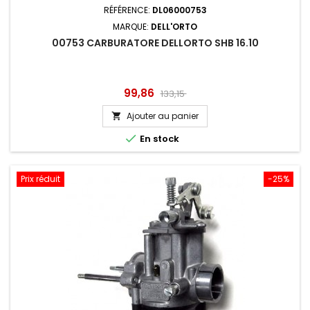
RÉFÉRENCE:
DL06000753
MARQUE:
DELL'ORTO
00753 CARBURATORE DELLORTO SHB 16.10
Prix
Prix
99,86
133,15
de
Ajouter au panier

base

En stock
Prix réduit
-25%