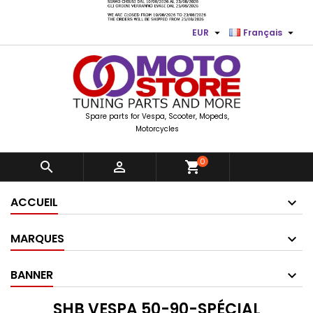


EUR
Français
Spare parts for Vespa, Scooter, Mopeds,
Motorcycles
0


shopping_cart
ACCUEIL
MARQUES
BANNER
SHB VESPA 50-90-SPÉCIAL